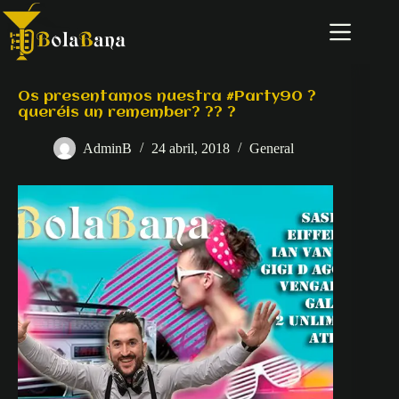
Saltar
al
contenido
Os presentamos nuestra #Party90 ?
queréis un remember? ?? ?
AdminB
24 abril, 2018
General