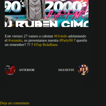
Este viernes 27 vamos a calentar
#
Oviedo
adelantando
el
#
veranito
, os presentamos nuestra
#
Party90
?
queréis
un remember?
?
?
?
#
Top
BolaBana
ANTERIOR
SIGUIENTE
Deja un comentario