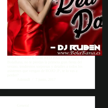
Llega a Oviedo la Gran RED PARTY de mano de
BolaBana, no te pierdas la primera gran fiesta del
verano, tendremos sorpresas y detalles a todos los
asistentes que vengan de ROJO ;P , te lo vas a
perder?
AdminB
7 junio, 2017
General