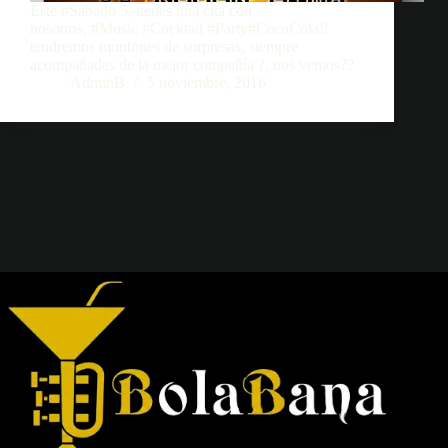
Este #Sábado 5, tienes una cita con
nosotros, #Music #Cocktail #Party#CocaCola!!
tendremos montones de sorpresas, siempre
acompañadas de la mejor compañía ?, nos vemos??
AdminB
5 noviembre, 2016