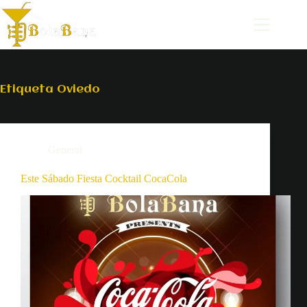
Saltar
al
contenido
Etiqueta
Oviedo
General
Este Sábado Fiesta Cocktail CocaCola