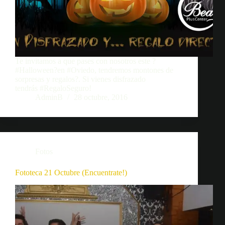
Te invitamos a que pases con nosotros este ?
#Halloween?en #Oviedo, tendremos montones de
sorpresas y regalos?. Si vienes disfrazado
tendrás #RegaloSeguro!
AdminB
28 octubre, 2016
Fotos
Fototeca 21 Octubre (Encuentrate!)