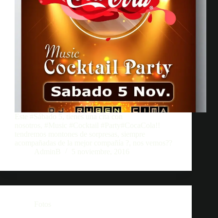
Este #Sábado 5, tienes una cita con
nosotros, #Music #Cocktail #Party#CocaCola!!
tendremos montones de sorpresas, siempre
acompañadas de la mejor compañía ?, nos vemos??
AdminB
5 noviembre, 2016
Fotos